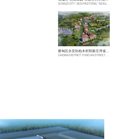
SONGZI CITY "JIESI PASTORAL" BEAUTIFUL RURAL DEMONSTRATION FILM CONSTRUCTION PROJECT
蔡甸区永安街柏木村郭家庄湾省级美丽乡村试点建设项目
CAIDIAN DISTRICT YONG'AN STREET CYPRESS VILLAGE GUOJIAZHUANG BAY PROVINCIAL BEAUTIFUL VILLAGE PILOT CONSTRUCTION PROJECT